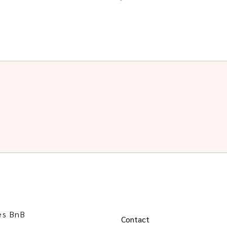
es BnB
Contact