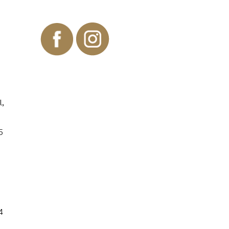
l,
5
4